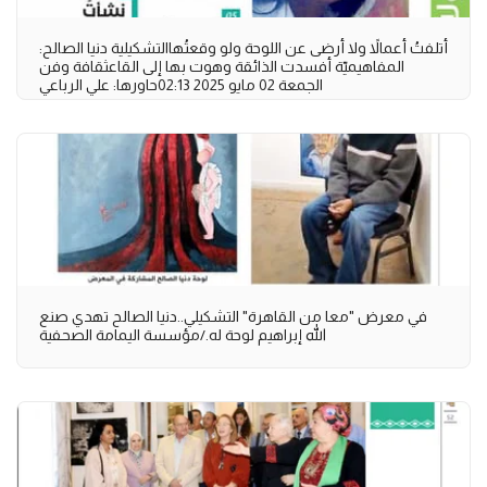
أتلفتُ أعمالاً ولا أرضى عن اللوحة ولو وقعتُهاالتشكيلية دنيا الصالح:
المفاهيميّة أفسدت الذائقة وهوت بها إلى القاعثقافة وفن
الجمعة 02 مايو 2025 02:13حاورها: علي الرباعي
في معرض "معا من القاهرة" التشكيلي..دنيا الصالح تهدي صنع
الله إبراهيم لوحة له./مؤسسة اليمامة الصحفية