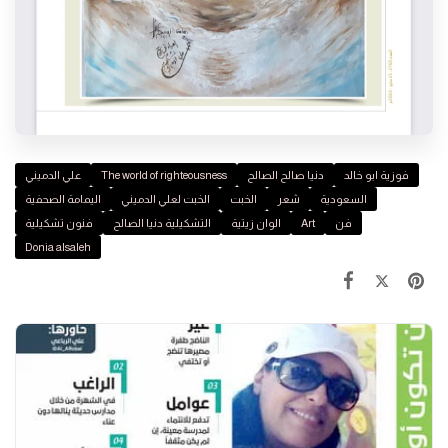
علي الدميني
The world of righteousness
دنيا صالح الصالح
فوزية ابو خالد
السعودية
شعر
الخبت
الخبت لعلي الدميني
اليمامة الصحفية
فنون تشكيلية
التشكيلية دنيا الصالح
الوان زيتية
Art
فن
Donia alsaleh