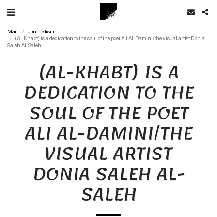
Main
Journalism
(Al-Khabt) is a dedication to the soul of the poet Ali Al-Damini/the visual artist Donia
Saleh Al-Saleh
(AL-KHABT) IS A
DEDICATION TO THE
SOUL OF THE POET
ALI AL-DAMINI/THE
VISUAL ARTIST
DONIA SALEH AL-
SALEH