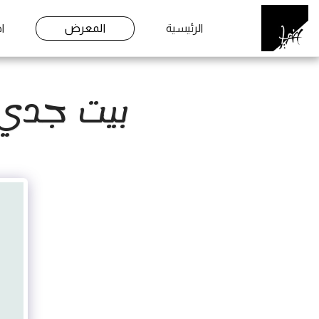
الرئيسية
المعرض
ا
بيت جدي /ANDFATHER'S HOUSE