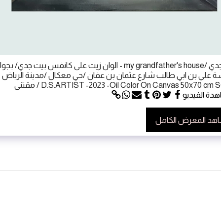
بيت جدي /my grandfather's house - الوان زيت على كانفس بيت جدي/ بجوا
 علي بن ابي طالب شارع عثمان بن عفان /حي معكال /مدينة الرياض
D.S.ARTIST -2023 -Oil Color On Canvas 50x70 cm / مقتنى
دة الفيديو
هد المعرض الكامل
الرئيسية
هدايا
تواصل
حقوق النشر © 2026 جميع الحقوق محفوظة -
Donia Alsaleh
يعمل بواسطة
SITE123
-
تصميم مواقع