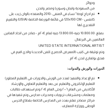
وجوائز.
من السعودية ولبنان وسوريا ومصر ولندن
تم ادراج لوحة" نساء في المنفى -2010 والمنفذه بالوان زيت على
كانفس - 120x100 CM في قائمة البورصة الخاصة (USIA) والتقييم
التقديري لها
 بمبلغ: 10.800.00 جنيه-13.800.00 جنيه لعام ٢٠١٤م - صادر من اتحاد الفنانين 
العالميين في البرتغال 
UNITED STATE INTERNATIONAL ARTIST 
وتم توثيقة في كتيب (المعرض الحصري للفن الحديث) والذي اقيم في 
فندق بولغاري لندن ٢٠١٤م .
الدورات والورش والندوات:  
تم الإعداد والتنفيذ لعدد من الورش والدورات في (التعليم المطور)
التعليم الإلكتروني والتعليم عن بعد والتعليم التعاوني والإرشاد
الأكاديمي من العام ٢٠٠٦ وحتى العام ٢٠١٤ وتم استهداف طالبات
ومعلمات ومشرفات تربويات ومديرات مدارس وتم تنفيذها في
مراكز مصادر تعلم بعدد من المدارس الخاصة بقطاع الحرس
الوطني ووزارة المعارف .