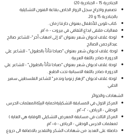
الجنادرية 15 – الجنادرية 20)
تصميم واخراج سجل الزوار الخاص بقاعة الفنون التشكيلية
بالجنادرية 15 و 20.
كتاب تلوين للأطفال بعنوان حارتنا زمان .
فعاليات ملتقى ابداع الثقافي في بيروت - ٢٠١٠م.
لوحة غلاف لديوان شعر بعنوان "لا إلى امهات أخر"- للشاعر صالح
عبدالرحمن الصالح
لوحة غلاف لديوان شعر بعنوان "صباحا تثأثأ بالطبول" - للشاعر علي
الدرورة صادر باللغة العربية .
لوحة غلاف لديوان شعر بعنوان "صباحا تثأثأ بالطبول" - للشاعر علي
الدرورة صادر باللغة الاسبانية تحت الطبع .
لوحة غلاف لديوان "ازهار زنوبيا وتدمر" للشاعر الفلسطيني سمير
الحلبي
       الشهادات والجوائز
المركز الاول في المسابقة التشكيلية(حماية البيئة)لمعلمات الحرس
الوطني - الرياض - ٢٠٠٢م .
المركز الثالث في مسابقة المعرض التشكيلي (الوقاية هي الغاية )
لمعلمات الحرس الوطني - الرياض - ٢٠٠٥م.
حاصلة على العديد من شهادات الشكر والتقدير بالاضافة الى دروع