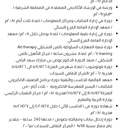
الدمام /٢٠٠٩م
ورشة في الإرشاد الأكاديمي المنعقدة في المنطقة الشرقية /
٣ايام/٢٠٠٩م
دورة في إدارة المكتبات ومراكز المعلومات / لمدة ثلاث أيام /٢٠٠٨م
/ معهد الإدارة العامة الفرع النسائي
دورة في إدارة تقنية المعلومات / لمدة يومان خلال ٢٠٠٧م/ معهد
الإدارة العامة الفرع النسائي .
دورة تنمية المهارات السلوكية بالفن التشكيلي Art therapy
training /٢٠٠٦م لمدة عشرون ساعة / مركز التأهيل بالفن
التشكيلي / منفذ الدورة الدكتورعوض بن مبارك سعد اليامي .
دورة فوتوشوب / لمدة شهرمن الفترة ٥/٤/١٤٢٦ الى ٥/٥/١٤٢٦
هجرية /٢٠٠٦م /المركز الثقافي للسيدات
معهد العالمية للحاسب والتقنية دورة برنامج التصنيف الالكتروني
للمكتبات / اليسير للفهرسة الالكترونية – ثلاث أيام –من
الفترة١٤/٥/١٤٢٧ إلى ١٦/٥/١٤٢٧هجرية /٢٠٠٧م / مركز التقنيات الرئيسي
بوزارة التربية والتعليم .
شهادة دورة في ( الحاسب الآلي ) خلال ٤/٢/١٤٢٧ إلى ١٥/٢/١٤٢٧
هجرية /٢٠٠٧م
دورة إدخال بيانات ومعالجة نصوص / مدتها 240 ساعة – بتقدير
عام ممتاز بنسبة 98% / المركز الثقافي للسيدات /م٢٠٠٦ .