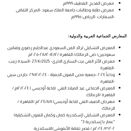
معرض القديح القطيف ١٩٩٩م.
معرض طلبة وطالبات جامعة الملك سعود -المركز الثقافي
-السفارات -الرياض-١٩٩٥م.
المعارض الجماعية العربية والدولية:
المعرض التشكيلي لرائد الفن السعودي عبدالحليم رضوي وفنانين
سعوديين/ ضي الزمالك/ القاهرة /١٤/١٢-٢٨/١٢-٢٠٢٥م
معرض الأثر الفني بيت السناري الاثري- 27/4/2025 -السيدة زينب
-القاهرة
وداعاً ٢٠٢٤ -جمعية محبي الفنون الجميلة - ٢٩/١٢/٢٠٢٤ -جاردن سيتي
-القاهرة
المعرض الجماعي عيد الميلاد الفني (قاعة أوديسي ) ١٢/٢٠٢٤م /
القاهرة /الزمالك
مهرجان الصيف الفني (قاعة أوديسي) ٢٠٢٤/٨/١١م /القاهرة /
الزمالك
المعرض التشكيلي (إسكندرية كمان وكمان للفنون التشكيلية)
"عمار يا إسكندرية 3"
٢-٣/٢/ ٢٠٢٤م / قصر ثقافة الأنفوشي/الاسكندرية