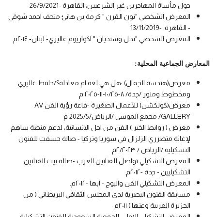
حول مأساة المهاجرين غير الشرعيين، القاهرة -26/9/2021
المعرض الشخصي "نون القرن " كرمة بن هانئ متحف احمد شوقي
- القاهرة -13/11/2019
المعرض الشخصي "نخل وسنديان " اكواريوم غاليري- لبنان- ٢٠١٤م.
المعارض الجماعية المحلية:
معرض(هندسة الجمال) :هل هي لغة ام معادلة؟/حافظ غاليري
ومخطوط ومنور /جدة/ ٨-١٠/٢٥-١١-٢٠٢٥ م
معرض(كولكشن) للأعمال الصغيرة -قاعة رؤية الفن AV
GALLERY/ مجمع الموسى /الرياض/2025/5 م
معرض ( روابط الخير ) الفن من اجل الانسانية، لدعم منصة ساهم
لإغاثة متضرري الزلزال في سوريا وتركيا - صالة جسفت للفنون
التشكيلية /الرياض / ٢/٢٠٢٣م
المعرض التشكيلي تواصل للفنانين العرب -صالة بيت الفنانين
التشكيليين - جدة -٢٠١٢م.
المعرض التشكيلي الفن والبوح - ابها -٢٠١٢م.
مسابقة الفنون البصرية لدى المجلس الثقافي البريطاني ( من
الجزيرة العربية وعنها ) ٢٠١١م
المعرض التشكيلي الاول- للجمعية السعودية للفنون التشكيلية