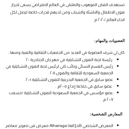
تستهدف الفنان الموهوب والملتقى في العالم الافتراضي يسعى لابراز 
فنون الاطفال والناشئة والشباب ومن لديهم قدرات خاصة ليصل لكل 
انحاء العالم /٢٠٢٠ م
العضويات والمهام:
كان لي شرف العضوية في العديد من الجمعيات الثقافية والفنية ومنها :
رئيسة لجنة الفنون التشكيلية في مهرجان الجنادرية ٢٠
رئيس القسم النسائي ونائب ثاني لرئيس لجنة الفنون التشكيلية في
الجمعية السعودية للثقافة والفنون ٢٠١١ .
عضو سابق في الجمعية البحرينية للفنون التشكيلية ٢٠٠١ .
عضو سابق في جماعة إبداع ٢٠٠٥م .
عضو مؤسس في الجمعية السعودية للفنون التشكيلية /جسفت
٢٠٠٧ م.
المعارض الشخصية:
المعرض الشخصي (الحرّاقة) Alharraga معرض فن تصوير معاصر