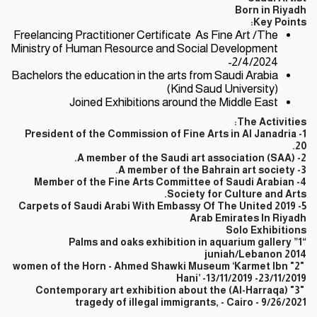
Born in Riyadh
Key Points:
Freelancing Practitioner Certificate As Fine Art /The
Ministry of Human Resource and Social Development
-2/4/2024
Bachelors the education in the arts from Saudi Arabia
(Kind Saud University)
Joined Exhibitions around the Middle East
The Activities:
1- President of the Commission of Fine Arts in Al Janadria
20.
2- A member of the Saudi art association (SAA).
3- A member of the Bahrain art society.
4- Member of the Fine Arts Committee of Saudi Arabian
Society for Culture and Arts.
5- 2019 Carpets of Saudi Arabi With Embassy Of The United
Arab Emirates In Riyadh
Solo Exhibitions
“1” Palms and oaks exhibition in aquarium gallery
juniah/Lebanon 2014
"2" women of the Horn - Ahmed Shawki Museum ‘Karmet Ibn
Hani’ -13/11/2019 -23/11/2019
"3" (Al-Harraqa) Contemporary art exhibition about the
tragedy of illegal immigrants, - Cairo - 9/26/2021