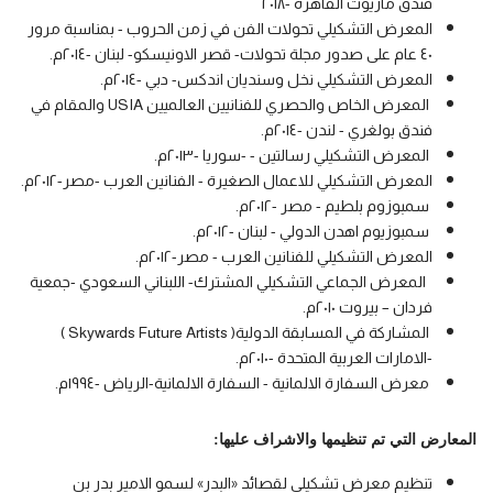
فندق ماريوت القاهرة -٢٠١٨
المعرض التشكيلي تحولات الفن في زمن الحروب - بمناسبة مرور
٤٠ عام على صدور مجلة تحولات- قصر الاونيسكو- لبنان -٢٠١٤م.
المعرض التشكيلي نخل وسنديان اندكس- دبي -٢٠١٤م.
المعرض الخاص والحصري للفنانيين العالميين USIA والمقام في
فندق بولغري - لندن -٢٠١٤م.
المعرض التشكيلي رسالتين - -سوريا -٢٠١٣م.
المعرض التشكيلي للاعمال الصغيرة - الفنانين العرب -مصر-٢٠١٢م.
سمبوزوم بلطيم - مصر -٢٠١٢م.
سمبوزيوم اهدن الدولي - لبنان -٢٠١٢م.
المعرض التشكيلي للفنانين العرب - مصر-٢٠١٢م.
المعرض الجماعي التشكيلي المشترك- اللبناني السعودي -جمعية
فردان – بيروت ٢٠١٠م.
المشاركة في المسابقة الدولية( Skywards Future Artists )
-الامارات العربية المتحدة -٢٠١٠م.
معرض السفارة الالمانية - السفارة الالمانية-الرياض -١٩٩٤م.
المعارض التي تم تنظيمها والاشراف عليها:
تنظيم معرض تشكيلي لقصائد «البدر» لسمو الامير بدر بن