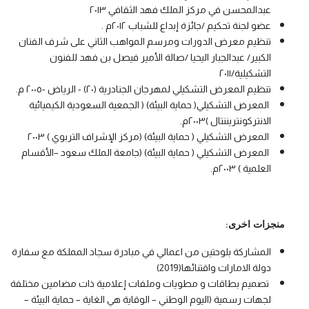
عبدالمحسن في مركز الملك فهد الثقافي ٢٠١٣
عضو لجنة تحكيم /جائزة إبداع للشباب ٢٠١٢م .
تنظيم معرض الدورات ومرسم المواهب الثاني على شرف الفنان
الكبير/ عبدالجبار اليحيا /صالة الأمير فيصل بن فهد للفنون
التشكيلية/٢٠١١
تنظيم المعرض التشكيلي لمهرجان الجنادرية (٢٠) - الرياض -٢٠٠٥ م.
المعرض التشكيلي( حماية البيئة) ( الجمعية السعودية الكيميائية
الانتركونتريننتال )٢٠٠٣م.
المعرض التشكيلي ( حماية البيئة) (مركز الإشراف التربوي ) ٢٠٠٣
المعرض التشكيلي ( حماية البيئة) (جامعة الملك سعود –الأقسام
العلمية ) ٢٠٠٣م.
:
     منجزات اخرى
المشاركة بلوحتين من اعمالي في مبادرة سجاد المملكة مع سفارة
دولة الامارات واقتنائها(2019)
تصميم بطاقات و مطويات وملفات إعلامية ذات مضامين مختلفة
لجهات رسمية (اليوم الوطني – الوقاية هي الغاية – حماية البيئة –