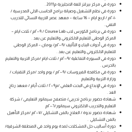
دورة في مركز بيرلتز للغة الانجليزية م2011 .
دورة في نظم التشغيل وصيانة برامج الحاسب الالي المدرسية /
٢٠١٠م / اربع ايام – 16 ساعة – معهد عصر الاريبة النسائي للتدريب
التقني .
دورة في برنامج الكورس لاب Course Lab / ٢٠٠٩م / ثلاث ايام –
المركز الوطني للتعليم الالكتروني والتعليم عن بعد .
دورة في أدوات البناء و التأليف /٢٠٠٩م/ يومان – المركز الوطني
للتعليم الالكتروني والتعليم عن بعد .
دورة في السبورة التفاعلية /٢٠٠٩م / ثلاث ايام /مركز التربية والتعليم
بالحرس .
دورة في مكافحة الفيروسات /٢٠٠٩م / يوم واحد /مركز التقنيات /
وزارة التربية والتعليم
دورة في الإبداع في البحث العلمي /م٢٠٠٩ / ثلاث أيام / معهد رتاج
الغد .
شهادة حضور برنامج تدريبي/ متصفح سيمانور التعليمي / شركة
التعليم والتدريب الالكتروني سيمانور/٢٠٠٦م
شهادة حضور ندوة / العلاج بالفن التشكيلي /٢٠٠٧م /مركز التأهيل
بالفن التشكيلي .
دورة أساليب حل المشكلات لمدة يوم واحد في المنطقة الشرقية/