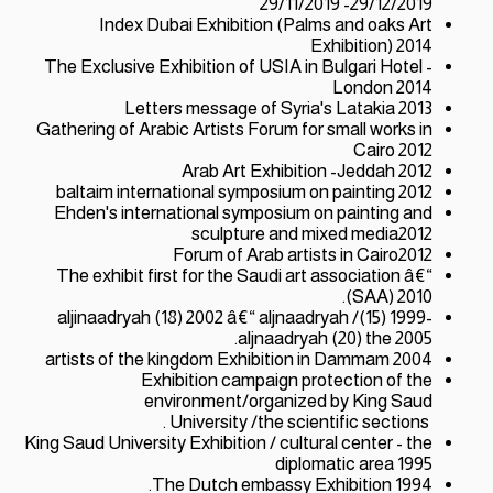
29/11/2019 -29/12/2019
Index Dubai Exhibition (Palms and oaks Art
Exhibition) 2014
The Exclusive Exhibition of USIA in Bulgari Hotel -
London 2014
Letters message of Syria's Latakia 2013
Gathering of Arabic Artists Forum for small works in
Cairo 2012
Arab Art Exhibition -Jeddah 2012
baltaim international symposium on painting 2012
Ehden's international symposium on painting and
sculpture and mixed media2012
Forum of Arab artists in Cairo2012
The exhibit first for the Saudi art association â€“
(SAA) 2010.
aljinaadryah (18) 2002 â€“ aljnaadryah /(15) 1999-
aljnaadryah (20) the 2005.
artists of the kingdom Exhibition in Dammam 2004
Exhibition campaign protection of the
environment/organized by King Saud
University /the scientific sections .
King Saud University Exhibition / cultural center - the
diplomatic area 1995
The Dutch embassy Exhibition 1994.