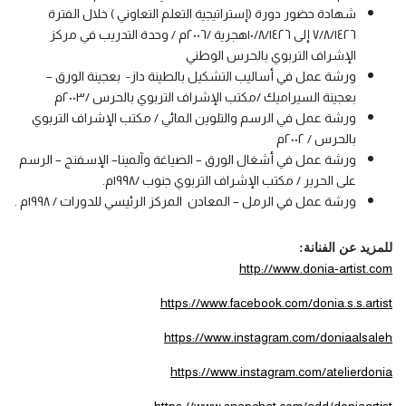
شهادة حضور دورة (إستراتيجية التعلم التعاوني ) خلال الفترة
٧/٨/١٤٢٦ إلى ١٠/٨/١٤٢٦هجرية /٢٠٠٦م / وحدة التدريب في مركز
الإشراف التربوي بالحرس الوطني
ورشة عمل في أساليب التشكيل بالطينة داز- بعجينة الورق –
بعجينة السيراميك /مكتب الإشراف التربوي بالحرس /٢٠٠٣م
ورشة عمل في الرسم والتلوين المائي / مكتب الإشراف التربوي
بالحرس / ٢٠٠٢م
ورشة عمل في أشغال الورق – الصياغة وآلمينا– الإسفنج – الرسم
على الحرير / مكتب الإشراف التربوي جنوب /١٩٩٨م.
ورشة عمل في الرمل – المعادن المركز الرئيسي للدورات / ١٩٩٨م .
للمزيد عن الفنانة:
http://www.donia-artist.com
https://www.facebook.com/donia.s.s.artist
https://www.instagram.com/doniaalsaleh
https://www.instagram.com/atelierdonia