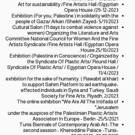
Art for sustainability /Fine Artists Hall /Egyptian
Opera House /29-12-2023
Exhibition (For you, Palestine ) in solidarity with the
people of Gaza/ Arkan /Sheikh Zayed- 5/11/2023
Cultural Salon (11 days to combat violence against
women) Organizing the Literature and Arts
Committee National Council for Women And the Fine
Artists Syndicate /Fine Artists Hall /Egyptian Opera
House 25/10/2023 .
Exhibition (Palestine in Conscience) / Organized by
the Syndicate Of Plastic Arts/ Round Hall /
Syndicate Of Plastic Arts/ / Egyptian Opera House /
11/4/2023
(Rawabit al khair ) exhibition for the sake of humanity.
to support Sahim Platform to aid earthquake-
effected individuals in Syria and Turkey. Saudi
Society for Fine Arts, Riyadh, 2/2023
The online exhibition "We Are All The Intifada of
Jerusalem"
under the auspices of the Palestinian Plastic Artists
Association In Europe - Berlin -25/5/2021
Tunis Biennale of Contemporary Arab Art-The
second session - Kheireddine Palace -Tunis-