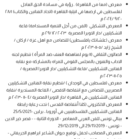
معرض (معا من القاهرة) ..رؤية في مساندة الحق العادل
لفلسطين في ارضها في اتيلية القاهرة (اتحاد الفنانين والكتاب) ٢٨/١
-٩/٢ /٢٠٢٤ م
المعرض التشكيلي (الفن من أجل التنمية المستدامة) قاعة
التشكيليين /دار الاوبرا المصرية ٢٠٢٣ /١٢ /٢٩ م
معرض (علشانك يافلسطين) للتضامن مع اهل غزة / اركان /
الشيخ زايد /٥-١١-٢٠٢٣ م
الصالون الثقافي (١١ يوم لمناهضة العنف ضد المرأة ) تنظيم لجنه
الاداب والفنون بالمجلس القومي للمراه بالمشاركه مع نقابه
الفنانين التشكيليين /قاعة التشكيليين /دار الاوبرا المصرية /
٢٥-١١-٢٠٢٣ م
معرض (فلسطين في الوجدان ) /تنظيم نقابة الفنانين التشكيليين
المصريين للتضامن مع انتفاضة الاقصى / القاعة المستديرة /نقابة
الفنانين التشكيليين في القاهرة /دار الاوبرا المصرية /٤ -١١ -٢٠٢٣ م
المعرض الالكتروني (كلنا أنتفاضة القدس ) تحت رعاية رابطة
الفنانين التشكيليين الفلسطينيين في أوروبا ، برلين -25/5/2021
بينالي تونس للفن العربي المعاصر - الدورة الثانية - - قصر خير الدين
- تونس - 29/11/2019 الى 29/12/2019
المعرض المصاحب لحفل توقيع ديوان الشاعر ابراهيم الجريفاني -