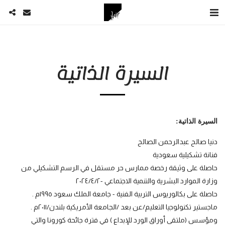
السيرة الذاتية
السيرة الذاتية:
دنيا صالح عبدالرحمن الصالح
فنانة تشكيلية سعودية
حاصلة على وثيقة رخصة ممارس حر مستقل في الرسم التشكيلي من 
وزارة الموارد البشرية والتنمية الاجتماعي -٢٠٢٤/٤/٢ 
حاصلة على بكالوريوس التربية الفنية - جامعة الملك سعود ١٩٩٥م .
ماجستير تكنولوجيا التعليم/عن بعد /الجامعة الأمريكية بلندن/٢٠١١م .
ومؤسس (ملتقى أوراق الورد للإبداع ) في فترة جائحة كورونا والتي 