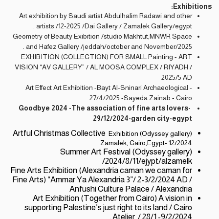
Exhibitions:
Art exhibition by Saudi artist Abdulhalim Radawi and other
artists /12-2025 /Dai Gallery / Zamalek Gallery/egypt .
Geometry of Beauty Exibition /studio Makhtut,MNWR Space
and Hafez Gallery /jeddah/october and November/2025 .
EXHIBITION (COLLECTION) FOR SMALL Painting - ART
VISION “AV GALLERY” / AL MOOSA COMPLEX / RIYADH /
2025/5 AD
Art Effect Art Exhibition -Bayt Al-Sninari Archaeological -
27/4/2025 -Sayeda Zainab - Cairo
Goodbye 2024 -The association of fine arts lovers-
29/12/2024-garden city-egypt
Artful Christmas Collective
Exhibition (Odyssey gallery)
Zamalek, Cairo,Egypt- 12/2024
Summer Art Festival (Odyssey gallery)
/2024/8/11/ejypt/alzamelk
Fine Arts Exhibition (Alexandria caman we caman for
Fine Arts) “Ammar Ya Alexandria 3”/ 2-3/2/2024 AD /
Anfushi Culture Palace / Alexandria
Art Exhibition (Together from Cairo) A vision in
supporting Palestine’s just right to its land / Cairo
Atelier / 28/1 -9/2/2024 .